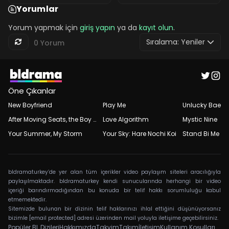
Yorumlar
Yorum yapmak için
giriş yapın
ya da
kayıt olun
.
Sıralama:
Yeniler
0 Yorum
Öne Çıkanlar
New Boyfriend
Play Me
Unlucky Bae
After Moving Seats, the Boy Behind Me Has a Crush on Me
Love Algorithm
Mystic Nine
Your Summer, My Storm
Your Sky: Hare Nochi Koi
Stand Bi Me
bldramaturkey’de yer alan tüm içerikler video paylaşım siteleri aracılığıyla
paylaşılmaktadır. bldramaturkey kendi sunucularında herhangi bir video
içeriği barındırmadığından bu konuda bir telif hakkı sorumluluğu kabul
etmemektedir.
Sitemizde bulunan bir dizinin telif haklarınızı ihlal ettiğini düşünüyorsanız
bizimle
[email protected]
adresi üzerinden mail yoluyla iletişime geçebilirsiniz.
Popüler BL Dizileri
Hakkımızda
Takvim
Takım
İletişim
Kullanım Koşulları