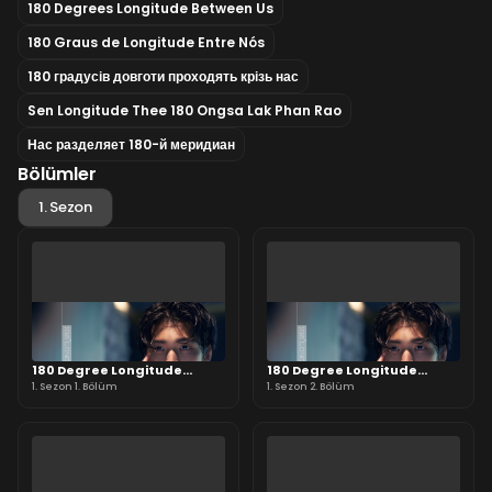
180 Degrees Longitude Between Us
180 Graus de Longitude Entre Nós
180 градусів довготи проходять крізь нас
Sen Longitude Thee 180 Ongsa Lak Phan Rao
Нас разделяет 180-й меридиан
Bölümler
1. Sezon
180 Degree Longitude
180 Degree Longitude
Passes Through Us
1. Sezon 1. Bölüm
Passes Through Us
1. Sezon 2. Bölüm