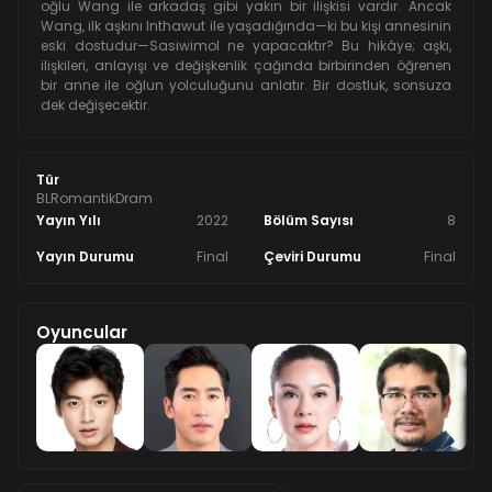
oğlu Wang ile arkadaş gibi yakın bir ilişkisi vardır. Ancak
Wang, ilk aşkını Inthawut ile yaşadığında—ki bu kişi annesinin
eski dostudur—Sasiwimol ne yapacaktır? Bu hikâye; aşkı,
ilişkileri, anlayışı ve değişkenlik çağında birbirinden öğrenen
bir anne ile oğlun yolculuğunu anlatır. Bir dostluk, sonsuza
dek değişecektir.
Tür
BL
Romantik
Dram
Yayın Yılı
2022
Bölüm Sayısı
8
Yayın Durumu
Final
Çeviri Durumu
Final
Oyuncular