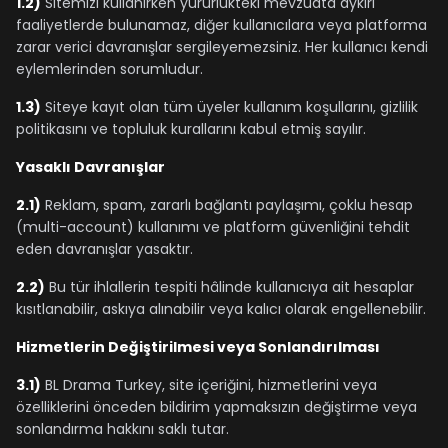
1.2)
Sitemizi kullanırken yürürlükteki mevzuata aykırı
faaliyetlerde bulunamaz, diğer kullanıcılara veya platforma
zarar verici davranışlar sergileyemezsiniz. Her kullanıcı kendi
eylemlerinden sorumludur.
1.3)
Siteye kayıt olan tüm üyeler kullanım koşullarını, gizlilik
politikasını ve topluluk kurallarını kabul etmiş sayılır.
Yasaklı Davranışlar
2.1)
Reklam, spam, zararlı bağlantı paylaşımı, çoklu hesap
(multi-account) kullanımı ve platform güvenliğini tehdit
eden davranışlar yasaktır.
2.2)
Bu tür ihlallerin tespiti hâlinde kullanıcıya ait hesaplar
kısıtlanabilir, askıya alınabilir veya kalıcı olarak engellenebilir.
Hizmetlerin Değiştirilmesi veya Sonlandırılması
3.1)
BL Drama Turkey, site içeriğini, hizmetlerini veya
özelliklerini önceden bildirim yapmaksızın değiştirme veya
sonlandırma hakkını saklı tutar.