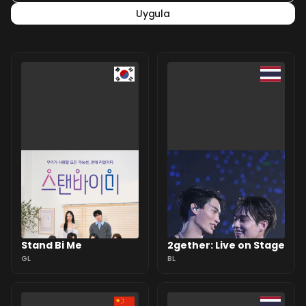
Uygula
Stand Bi Me
2gether: Live on Stage
GL
BL