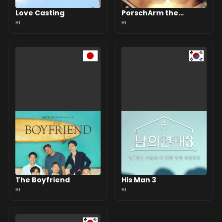
Love Casting
PorschArm the
BL
Wedding
BL
The Boyfriend
His Man 3
BL
BL