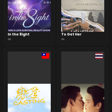
In the 8ight
To Get Her
GL
GL