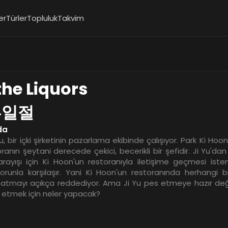
er
Türler
Topluluk
Takvim
 the Liquors
류일절
da
u, bir içki şirketinin pazarlama ekibinde çalışıyor. Park Ki Hoon
oranın şeytani derecede çekici, becerikli bir şefidir. Ji Yu'dan 
i arayışı için Ki Hoon'un restoranıyla iletişime geçmesi iste
orunla karşılaşır. Yani Ki Hoon'un restoranında herhangi bi
satmayı açıkça reddediyor. Ama Ji Yu pes etmeye hazır değil
a etmek için neler yapacak?