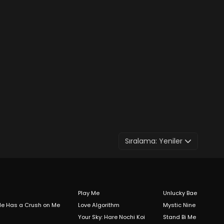
Sıralama:
Yeniler
Play Me
Unlucky Bae
 Me Has a Crush on Me
Love Algorithm
Mystic Nine
Your Sky: Hare Nochi Koi
Stand Bi Me