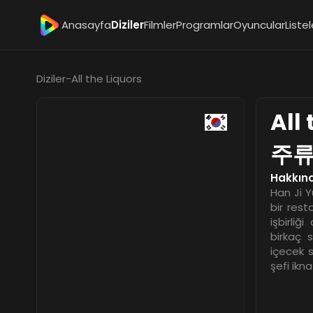
Anasayfa
Diziler
Filmler
Programlar
Oyuncular
Listel
Diziler
-
All the Liquors
All
주
Hakkın
Han Ji Y
bir rest
işbirliğ
birkaç s
içecek 
şefi ikn