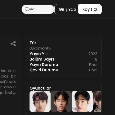
Giriş Yap
Kayıt Ol
Tür
BL
Romantik
Yayın Yılı
2023
Bölüm Sayısı
8
Yayın Durumu
Final
Çeviri Durumu
Final
 ise ünlü
olası bir
ndiğinde,
r alkollü
Oyuncular
. İnatçı