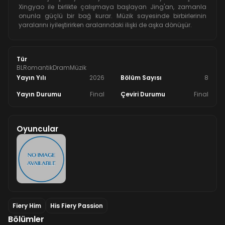
Xingyao ile birlikte çalışmaya başlayan Jing'an, zamanla
onunla güçlü bir bağ kurar. Müzik sayesinde birbirlerinin
yaralarını iyileştirirken aralarındaki ilişki de aşka dönüşür.
Tür
BL
Romantik
Dram
Müzik
Yayın Yılı
2026
Bölüm Sayısı
8
Yayın Durumu
Final
Çeviri Durumu
Final
Oyuncular
Fiery Him
His Fiery Passion
Bölümler