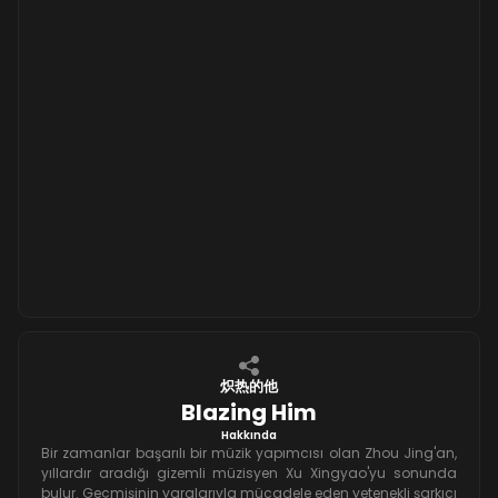
炽热的他
Blazing Him
Hakkında
Bir zamanlar başarılı bir müzik yapımcısı olan Zhou Jing'an,
yıllardır aradığı gizemli müzisyen Xu Xingyao'yu sonunda
bulur. Geçmişinin yaralarıyla mücadele eden yetenekli şarkıcı