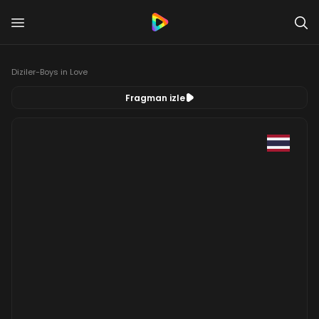
Diziler
-
Boys in Love
Fragman izle