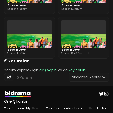
Boys in Love
Boys in Love
1. Sezon 9. Bölüm
1. Sezon 10. Bölüm
Boys in Love
Boys in Love
1. Sezon 11. Bölüm
1. Sezon 12. Bölüm Final
Yorumlar
Yorum yapmak için
giriş yapın
ya da
kayıt olun
.
Sıralama:
Yeniler
0 Yorum
Öne Çıkanlar
Your Summer, My Storm
Your Sky: Hare Nochi Koi
Stand Bi Me