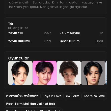
görevlendirilir. Bu arada, Kim tam aşktan vazgeçmeye
hazırken, yeni çocuk Mon gelir ve ilk görüşte aşık olur.
Tür
BL
Gençlik
Lise
Yayın Yılı
2025
Bölüm Sayısı
12
Yayın Durumu
Final
Çeviri Durumu
Final
Oyuncular
เปิดเทอมใหม่ หัวใจหัดรัก
Boys in Love
ew Term
Learn to Love
Poet Term Mai Hua Jai Hat Rak