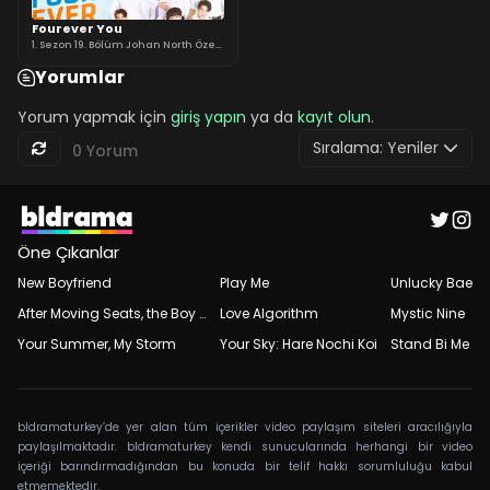
Fourever You
1. Sezon 19. Bölüm Johan North Özel
Bölüm 2
Yorumlar
Yorum yapmak için
giriş yapın
ya da
kayıt olun
.
Sıralama:
Yeniler
0 Yorum
Öne Çıkanlar
New Boyfriend
Play Me
Unlucky Bae
After Moving Seats, the Boy Behind Me Has a Crush on Me
Love Algorithm
Mystic Nine
Your Summer, My Storm
Your Sky: Hare Nochi Koi
Stand Bi Me
bldramaturkey’de yer alan tüm içerikler video paylaşım siteleri aracılığıyla
paylaşılmaktadır. bldramaturkey kendi sunucularında herhangi bir video
içeriği barındırmadığından bu konuda bir telif hakkı sorumluluğu kabul
etmemektedir.