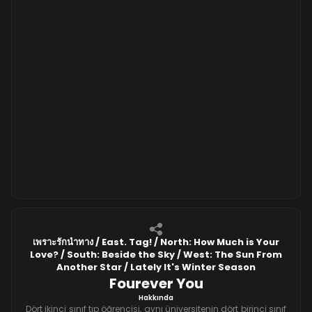
เพราะรักนำทาง / East. Tag! / North: How Much is Your
Love? / South: Beside the Sky / West: The Sun From
Another Star / Lately It's Winter Season
Fourever You
Hakkında
Dört ikinci sınıf tıp öğrencisi, aynı üniversitenin dört birinci sınıf