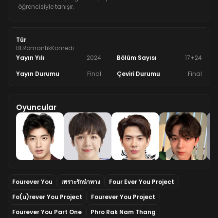
öğrencisiyle tanışır.
Tür
BL
Romantik
Komedi
Yayın Yılı
2024
Bölüm Sayısı
17+24
Yayın Durumu
Final
Çeviri Durumu
Final
Oyuncular
Fourever You
เพราะรักนำทาง
Four Ever You Project
Fo(u)rever You Project
Fourever You Project
Fourever You Part One
Phro Rak Nam Thang