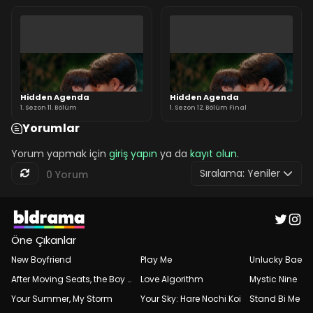
Hidden Agenda
Hidden Agenda
1. Sezon 11. Bölüm
1. Sezon 12. Bölüm Final
Yorumlar
Yorum yapmak için
giriş yapın
ya da
kayıt olun
.
Sıralama:
Yeniler
0 Yorum
Öne Çıkanlar
New Boyfriend
Play Me
Unlucky Bae
After Moving Seats, the Boy Behind Me Has a Crush on Me
Love Algorithm
Mystic Nine
Your Summer, My Storm
Your Sky: Hare Nochi Koi
Stand Bi Me