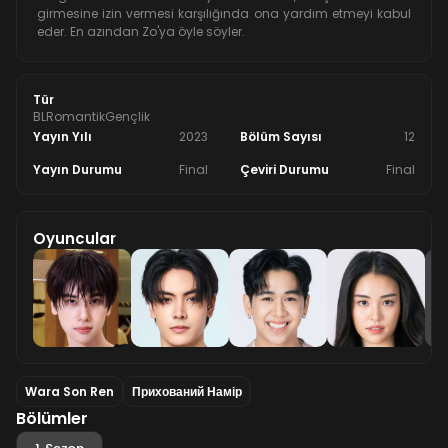
girmesine izin vermesi karşılığında ona yardım etmeyi kabul
eder. En azından Zo'ya öyle söyler.
Tür
BL
Romantik
Gençlik
Yayın Yılı
2023
Bölüm Sayısı
12
Yayın Durumu
Final
Çeviri Durumu
Final
Oyuncular
Wara Son Ren
Прихований Намір
Bölümler