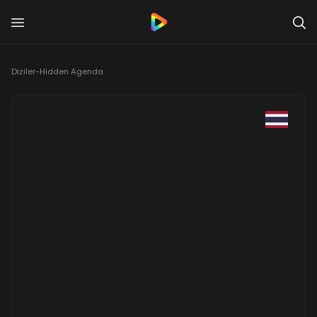
Diziler
-
Hidden Agenda