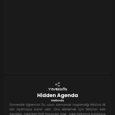
วาระซ่อนเร้น
Hidden Agenda
Hakkında
Üniversite öğrencisi Zo, uzun zamandır hoşlandığı Nita'ya ilk
kez açılmaya karar verir. Onu etkilemek için Nita'nın eski
sevgilisi Joke'dan flört tavsiyesi ister. Joke, tartışma kulübüne