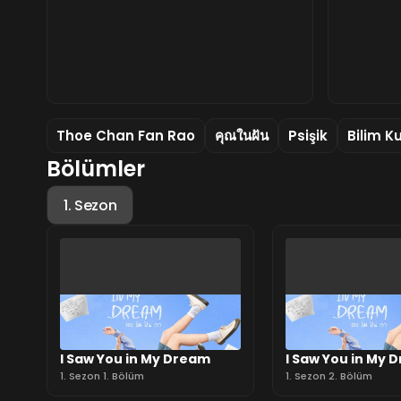
Thoe Chan Fan Rao
คุณในฝัน
Psişik
Bilim K
Bölümler
1. Sezon
I Saw You in My Dream
I Saw You in My 
1. Sezon 1. Bölüm
1. Sezon 2. Bölüm