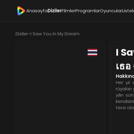
Anasayfa
Diziler
Filmler
Programlar
Oyuncular
Listel
Diziler
-
I Saw You in My Dream
I S
เธอ 
Hakkın
Her yıl
rüyaları
yılın s
kendisin
tersi ol