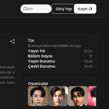
Giriş Yap
Kayıt Ol
Tür
BL
Aksiyon
Romantik
Bilim Kurgu
Yayın Yılı
2024
Bölüm Sayısı
12
Yayın Durumu
Final
Çeviri Durumu
Final
 kehanet
. Ancak o
 adamın,
u'nun tam
Oyuncular