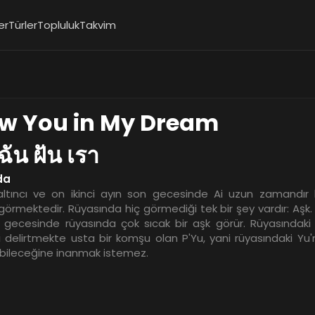
er
Türler
Topluluk
Takvim
aw You in My Dream
ฉัน ฝัน เรา
da
 altıncı ve on ikinci ayın son gecesinde Ai uzun zamandır
 görmektedir. Rüyasında hiç görmediği tek bir şey vardır: Aşk
on gecesinde rüyasında çok sıcak bir aşk görür. Rüyasındaki
i delirtmekte usta bir komşu olan P'Yu, yani rüyasındaki Y
abileceğine inanmak istemez.