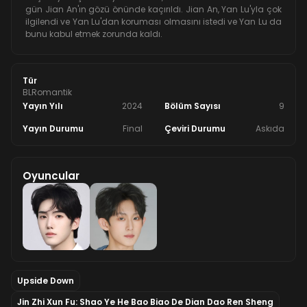
gün Jian An'ın gözü önünde kaçırıldı. Jian An, Yan Lu'yla çok
ilgilendi ve Yan Lu'dan koruması olmasını istedi ve Yan Lu da
bunu kabul etmek zorunda kaldı.
Tür
BL
Romantik
Yayın Yılı
2024
Bölüm Sayısı
9
Yayın Durumu
Final
Çeviri Durumu
Askıda
Oyuncular
Upside Down
Jin Zhi Xun Fu: Shao Ye He Bao Biao De Dian Dao Ren Sheng