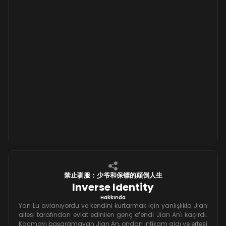
禁止驯服：少爷和保镖的颠倒人生
Inverse Identity
Hakkında
Yan Lu avlanıyordu ve kendini kurtarmak için yanlışlıkla Jian
ailesi tarafından evlat edinilen genç efendi Jian An'ı kaçırdı.
Kaçmayı başaramayan Jian An, ondan intikam aldı ve ertesi