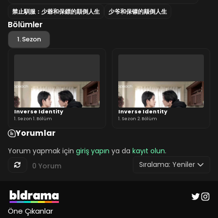
禁止馴服：少爺和保鏢的顛倒人生
少爷和保镖的颠倒人生
Bölümler
1. Sezon
Inverse Identity
Inverse Identity
1. Sezon 1. Bölüm
1. Sezon 2. Bölüm
Yorumlar
Yorum yapmak için
giriş yapın
ya da
kayıt olun
.
Sıralama:
Yeniler
0 Yorum
Öne Çıkanlar