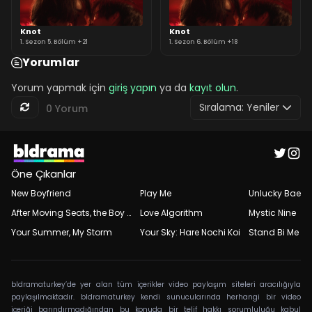
Knot
Knot
1. Sezon 5. Bölüm +21
1. Sezon 6. Bölüm +18
Yorumlar
Yorum yapmak için
giriş yapın
ya da
kayıt olun
.
Sıralama:
Yeniler
0 Yorum
Öne Çıkanlar
New Boyfriend
Play Me
Unlucky Bae
After Moving Seats, the Boy Behind Me Has a Crush on Me
Love Algorithm
Mystic Nine
Your Summer, My Storm
Your Sky: Hare Nochi Koi
Stand Bi Me
bldramaturkey’de yer alan tüm içerikler video paylaşım siteleri aracılığıyla
paylaşılmaktadır. bldramaturkey kendi sunucularında herhangi bir video
içeriği barındırmadığından bu konuda bir telif hakkı sorumluluğu kabul