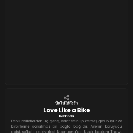
ปั่นไปให้ถึงรัก
Love Like a Bike
Hakkında
Farklı milletlerden üç genç, evlat edinilip kardeş gibi büyür ve
birbirlerine sarsılmaz bir bağla bağlıdır. Ailenin koruyucu
abisi, şefkatli psikiyatrist Nubnueng’dir. Uçak kaptanı Thawi,