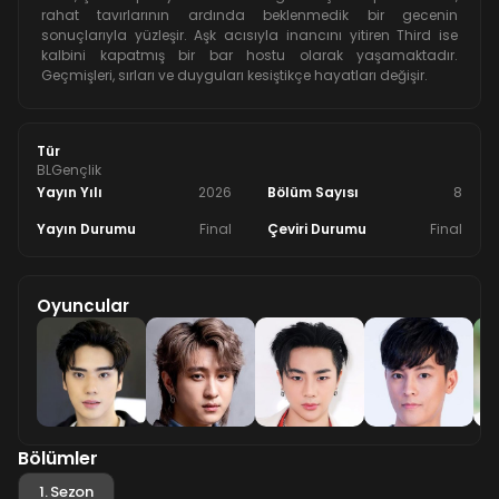
rahat tavırlarının ardında beklenmedik bir gecenin
sonuçlarıyla yüzleşir. Aşk acısıyla inancını yitiren Third ise
kalbini kapatmış bir bar hostu olarak yaşamaktadır.
Geçmişleri, sırları ve duyguları kesiştikçe hayatları değişir.
Tür
BL
Gençlik
Yayın Yılı
2026
Bölüm Sayısı
8
Yayın Durumu
Final
Çeviri Durumu
Final
Oyuncular
Bölümler
1. Sezon