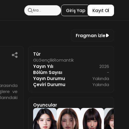
Giriş Yap
Kayıt Ol
Fragman izle
Tür
GL
Gençlik
Romantik
Yayın Yılı
2026
Bölüm Sayısı
-
Yayın Durumu
Yakında
Çeviri Durumu
Yakında
 arasında
işlere ve
alarındaki
Oyuncular