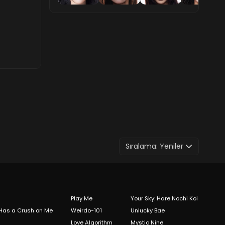
Sıralama:
Yeniler
Play Me
Your Sky: Hare Nochi Koi
 Has a Crush on Me
Weirdo-101
Unlucky Bae
Love Algorithm
Mystic Nine