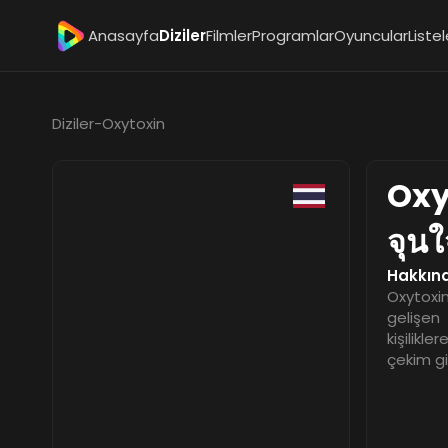
Anasayfa
Diziler
Filmler
Programlar
Oyuncular
Listel
Diziler
-
Oxytoxin
Oxy
จุน
Hakkın
Oxytoxin
gelişen 
kişilikle
çekim gi