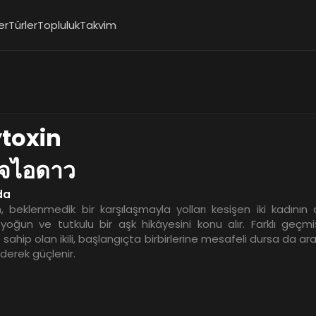
er
Türler
Topluluk
Takvim
toxin
ใจไอดาว
da
, beklenmedik bir karşılaşmayla yolları kesişen iki kadının
yoğun ve tutkulu bir aşk hikâyesini konu alır. Farklı geçm
re sahip olan ikili, başlangıçta birbirlerine mesafeli dursa da ar
derek güçlenir.