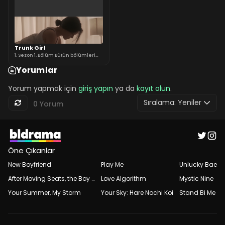
Trunk Girl
1. Sezon 1. Bölüm Bütün bölümleri
içerir. +18
Yorumlar
Yorum yapmak için
giriş yapın
ya da
kayıt olun
.
Sıralama:
Yeniler
0 Yorum
Öne Çıkanlar
New Boyfriend
Play Me
Unlucky Bae
After Moving Seats, the Boy Behind Me Has a Crush on Me
Love Algorithm
Mystic Nine
Your Summer, My Storm
Your Sky: Hare Nochi Koi
Stand Bi Me