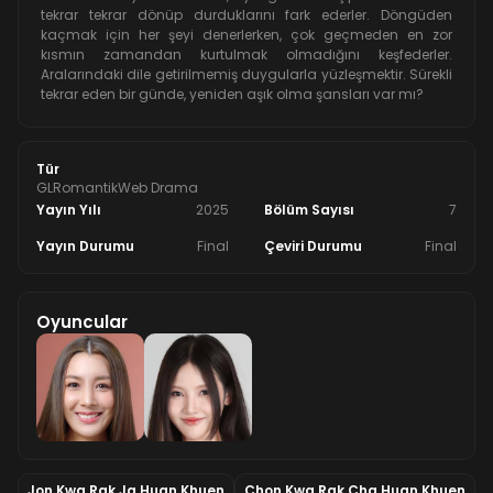
tekrar tekrar dönüp durduklarını fark ederler. Döngüden
kaçmak için her şeyi denerlerken, çok geçmeden en zor
kısmın zamandan kurtulmak olmadığını keşfederler.
Aralarındaki dile getirilmemiş duygularla yüzleşmektir. Sürekli
tekrar eden bir günde, yeniden aşık olma şansları var mı?
Tür
GL
Romantik
Web Drama
Yayın Yılı
2025
Bölüm Sayısı
7
Yayın Durumu
Final
Çeviri Durumu
Final
Oyuncular
Jon Kwa Rak Ja Huan Khuen
Chon Kwa Rak Cha Huan Khuen