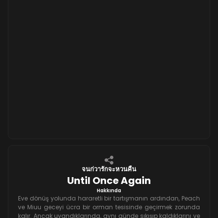
จนก่วารักจะหวนคืน
Until Once Again
Hakkında
Eve dönüş yolunda hararetli bir tartışmanın ardından, Peach
ve Miuu geceyi ücra bir orman tesisinde geçirmek zorunda
kalır. Ancak uyandıklarında, aynı günde sıkışıp kaldıklarını ve