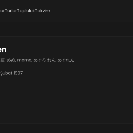
ler
Türler
Topluluk
Takvim
en
蓮, めめ, meme, めぐろ れん, めぐれん
 Şubat 1997