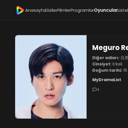
Anasayfa
Diziler
Filmler
Programlar
Oyuncular
Liste
Meguro R
Diğer adları:
目黒
Cinsiyet:
Erkek
Doğum tarihi:
16
MyDramaList
4