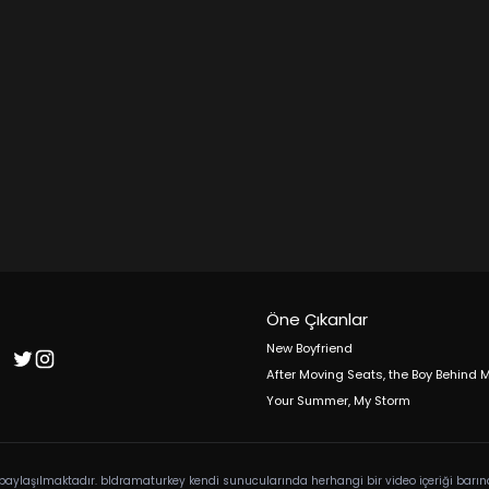
Öne Çıkanlar
New Boyfriend
After Moving Seats, the Boy Behind
Your Summer, My Storm
la paylaşılmaktadır. bldramaturkey kendi sunucularında herhangi bir video içeriği ba