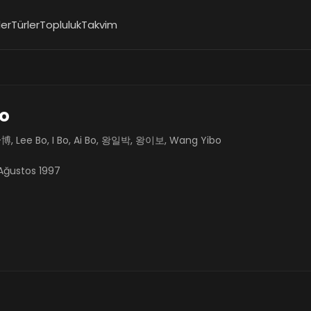
ler
Türler
Topluluk
Takvim
Bo
, Lee Bo, I Bo, Ai Bo, 왕일박, 왕이보, Wang Yibo
Ağustos 1997