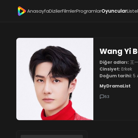
Anasayfa
Diziler
Filmler
Programlar
Oyuncular
Liste
Wang Yi 
Diğer adları:
王一博
Cinsiyet:
Erkek
Doğum tarihi:
5 
MyDramaList
63