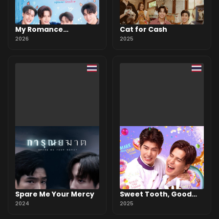
My Romance
Cat for Cash
Scammer
2026
2025
Spare Me Your Mercy
Sweet Tooth, Good
2024
Dentist
2025