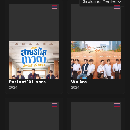
Sıralama:
Yeniler
0 Yorum
Perfect 10 Liners
We Are
2024
2024