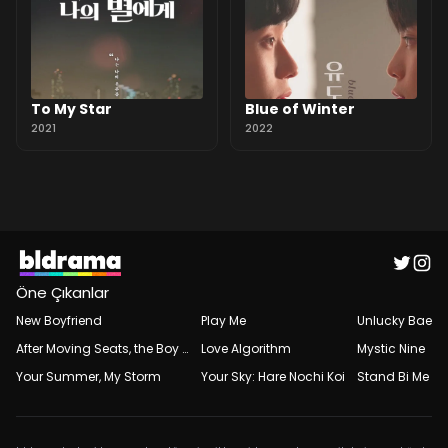
To My Star
Blue of Winter
2021
2022
Öne Çıkanlar
New Boyfriend
Play Me
Unlucky Bae
After Moving Seats, the Boy Behind Me Has a Crush on Me
Love Algorithm
Mystic Nine
Your Summer, My Storm
Your Sky: Hare Nochi Koi
Stand Bi Me