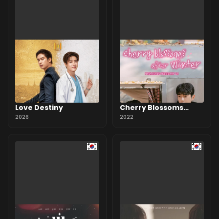
Love Destiny
Cherry Blossoms
2026
After Winter
2022