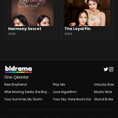
Harmony Secret
The Loyal Pin
2025
2024
Öne Çıkanlar
New Boyfriend
Play Me
Unlucky Bae
After Moving Seats, the Boy Behind Me Has a Crush on Me
Love Algorithm
Mystic Nine
Your Summer, My Storm
Your Sky: Hare Nochi Koi
Stand Bi Me