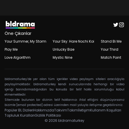
Öne Çıkanlar
Your Summer, My Storm
Your Sky: Hare Nochi Koi
Stand Bi Me
Play Me
Unlucky Bae
Your Third
Love Algorithm
Mystic Nine
Match Point
bldramaturkey’de yer alan tüm içerikler video paylaşım siteleri aracılığıyla
paylaşılmaktadır. bldramaturkey kendi sunucularında herhangi bir video
içeriği barındırmadığından bu konuda bir telif hakkı sorumluluğu kabul
etmemektedir.
Sitemizde bulunan bir dizinin telif haklarınızı ihlal ettiğini düşünüyorsanız
bizimle
[email protected]
adresi üzerinden mail yoluyla iletişime geçebilirsiniz.
Popüler BL Dizileri
Hakkımızda
Takvim
Takım
İletişim
Kullanım Koşulları
Topluluk Kuralları
Gizlilik Politikası
© 2026
bldramaturkey