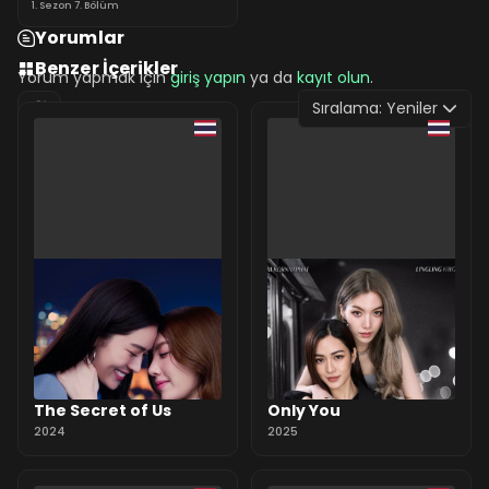
1. Sezon 7. Bölüm
Yorumlar
Benzer İçerikler
Yorum yapmak için
giriş yapın
ya da
kayıt olun
.
Sıralama:
Yeniler
0 Yorum
The Secret of Us
Only You
2024
2025