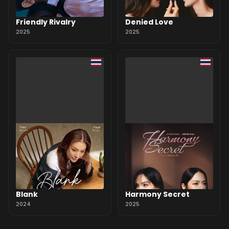
Friendly Rivalry
Denied Love
2025
2025
Blank
Harmony Secret
2024
2025