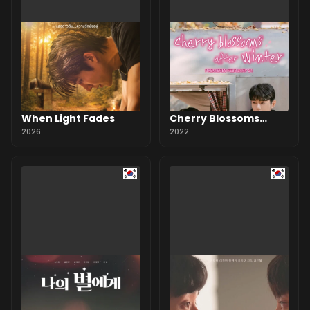
When Light Fades
Cherry Blossoms
2026
After Winter
2022