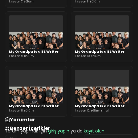
1. Sezon 7. Bölüm
1. Sezon 8. Bölüm
My Grandpa Is a BL Writer
My Grandpa Is a BL Writer
1. Sezon 9. Bölüm
1. Sezon 10. Bölüm
My Grandpa Is a BL Writer
My Grandpa Is a BL Writer
1. Sezon 11. Bölüm
1. Sezon 12. Bölüm Final
Yorumlar
Benzer İçerikler
Yorum yapmak için
giriş yapın
ya da
kayıt olun
.