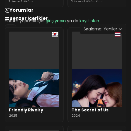
3. Sezon 7. Bölüm
3. Sezon 8. Bölüm Final
Yorumlar
Benzer İçerikler
Yorum yapmak için
giriş yapın
ya da
kayıt olun
.
Sıralama:
Yeniler
0 Yorum
Friendly Rivalry
The Secret of Us
2025
2024