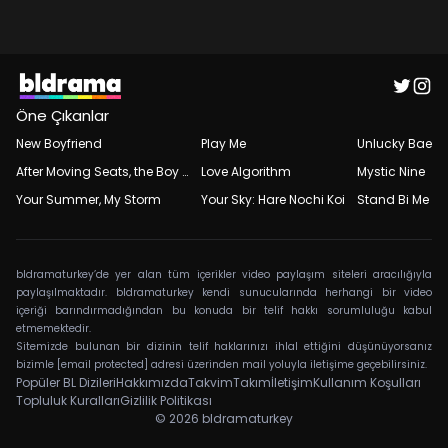
Öne Çıkanlar
New Boyfriend
Play Me
Unlucky Bae
After Moving Seats, the Boy Behind Me Has a Crush on Me
Love Algorithm
Mystic Nine
Your Summer, My Storm
Your Sky: Hare Nochi Koi
Stand Bi Me
bldramaturkey’de yer alan tüm içerikler video paylaşım siteleri aracılığıyla
paylaşılmaktadır. bldramaturkey kendi sunucularında herhangi bir video
içeriği barındırmadığından bu konuda bir telif hakkı sorumluluğu kabul
etmemektedir.
Sitemizde bulunan bir dizinin telif haklarınızı ihlal ettiğini düşünüyorsanız
bizimle
[email protected]
adresi üzerinden mail yoluyla iletişime geçebilirsiniz.
Popüler BL Dizileri
Hakkımızda
Takvim
Takım
İletişim
Kullanım Koşulları
Topluluk Kuralları
Gizlilik Politikası
© 2026
bldramaturkey