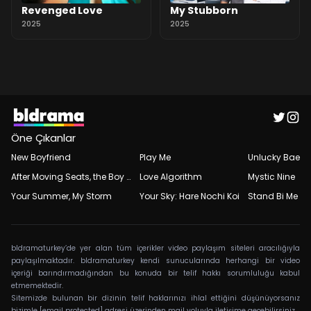
Revenged Love
My Stubborn
2025
2025
Öne Çıkanlar
New Boyfriend
Play Me
Unlucky Bae
After Moving Seats, the Boy Behind Me Has a Crush on Me
Love Algorithm
Mystic Nine
Your Summer, My Storm
Your Sky: Hare Nochi Koi
Stand Bi Me
bldramaturkey’de yer alan tüm içerikler video paylaşım siteleri aracılığıyla
paylaşılmaktadır. bldramaturkey kendi sunucularında herhangi bir video
içeriği barındırmadığından bu konuda bir telif hakkı sorumluluğu kabul
etmemektedir.
Sitemizde bulunan bir dizinin telif haklarınızı ihlal ettiğini düşünüyorsanız
bizimle
[email protected]
adresi üzerinden mail yoluyla iletişime geçebilirsiniz.