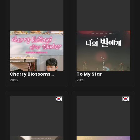
Cherry Blossoms
To My Star
After Winter
2022
2021