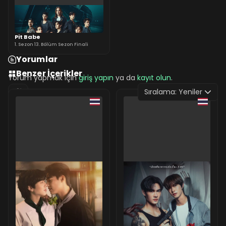
Pit Babe
1. Sezon 13. Bölüm Sezon Finali
Yorumlar
Benzer İçerikler
Yorum yapmak için
giriş yapın
ya da
kayıt olun
.
Sıralama:
Yeniler
0 Yorum