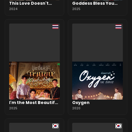
This Love Doesn't
Goddess Bless You
Have Long Beans
2024
from Death
2025
I'm the Most Beautiful
Oxygen
Count
2025
2020