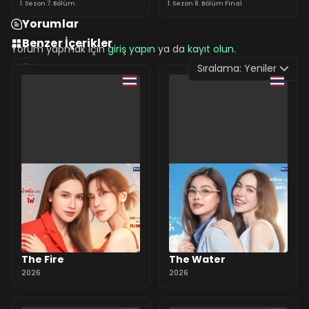
1. Sezon 7. Bölüm
1. Sezon 8. Bölüm Final
Yorumlar
Benzer İçerikler
Yorum yapmak için
giriş yapın
ya da
kayıt olun
.
Sıralama:
Yeniler
0 Yorum
The Fire
The Water
2026
2026