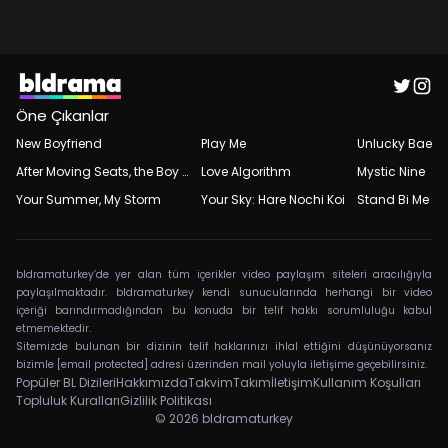
Öne Çıkanlar
New Boyfriend
Play Me
Unlucky Bae
After Moving Seats, the Boy Behind Me Has a Crush on Me
Love Algorithm
Mystic Nine
Your Summer, My Storm
Your Sky: Hare Nochi Koi
Stand Bi Me
bldramaturkey’de yer alan tüm içerikler video paylaşım siteleri aracılığıyla
paylaşılmaktadır. bldramaturkey kendi sunucularında herhangi bir video
içeriği barındırmadığından bu konuda bir telif hakkı sorumluluğu kabul
etmemektedir.
Sitemizde bulunan bir dizinin telif haklarınızı ihlal ettiğini düşünüyorsanız
bizimle
[email protected]
adresi üzerinden mail yoluyla iletişime geçebilirsiniz.
Popüler BL Dizileri
Hakkımızda
Takvim
Takım
İletişim
Kullanım Koşulları
Topluluk Kuralları
Gizlilik Politikası
© 2026
bldramaturkey