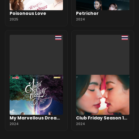
Poisonous Love
Petrichor
2025
2024
My Marvellous Dream
Club Friday Season 16:
Is You
2024
Love Bully
2024