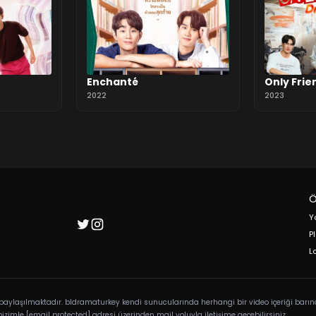
Enchanté
Only Frie
2022
2023
Ö
Y
P
L
la paylaşılmaktadır. bldramaturkey kendi sunucularında herhangi bir video içeriği ba
 bizimle
[email protected]
adresi üzerinden mail yoluyla iletişime geçebilirsiniz.