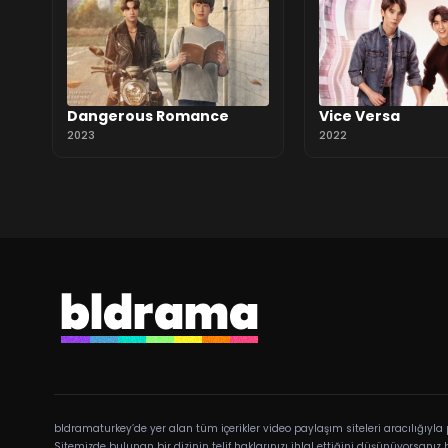
Dangerous Romance
Vice Versa
2023
2022
bldramaturkey’de yer alan tüm içerikler video paylaşım siteleri aracılığıy
Sitemizde bulunan bir dizinin telif haklarınızı ihlal ettiğini düşünüyorsanız