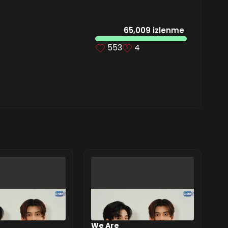
65,009 izlenme
553
4
We Are