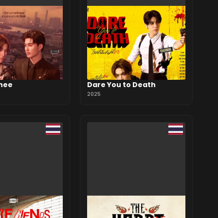
hee
Dare You to Death
2025