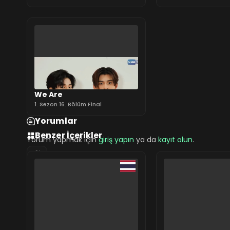
We Are
1. Sezon 16. Bölüm Final
Yorumlar
Benzer İçerikler
Yorum yapmak için
giriş yapın
ya da
kayıt olun
.
0 Yorum