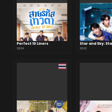
Perfect 10 Liners
Star and Sky: Sta
2024
Mind
2022