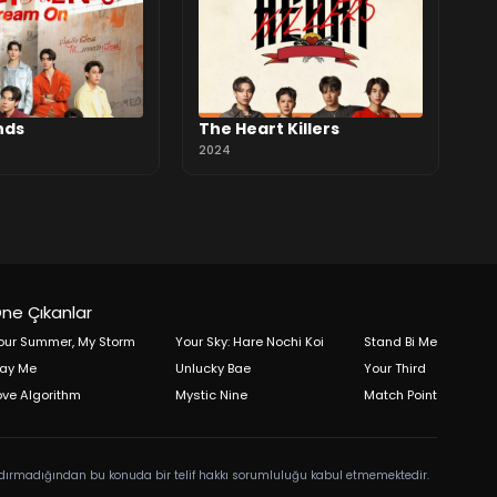
nds
The Heart Killers
2024
ne Çıkanlar
our Summer, My Storm
Your Sky: Hare Nochi Koi
Stand Bi Me
lay Me
Unlucky Bae
Your Third
ove Algorithm
Mystic Nine
Match Point
rındırmadığından bu konuda bir telif hakkı sorumluluğu kabul etmemektedir.