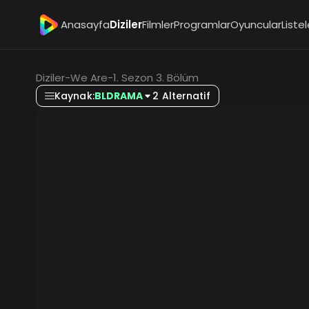
Anasayfa
Diziler
Filmler
Programlar
Oyuncular
Listel
Diziler
-
We Are
-
1. Sezon 3. Bölüm
Kaynak:
BLDRAMA
2 Alternatif