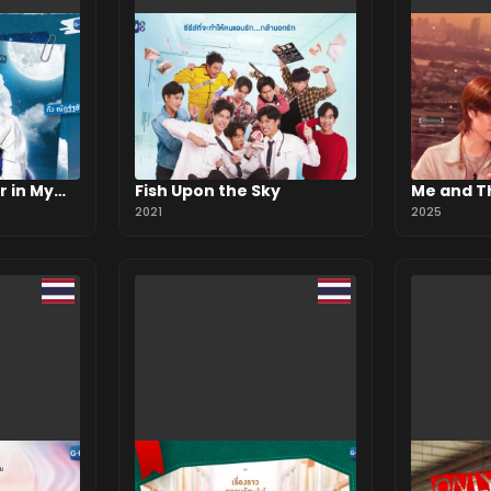
r in My
Fish Upon the Sky
Me and T
2021
2025