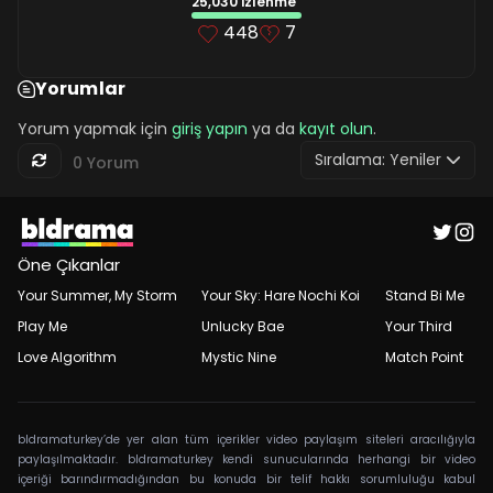
25,030 izlenme
448
7
Yorumlar
Yorum yapmak için
giriş yapın
ya da
kayıt olun
.
Sıralama:
Yeniler
0 Yorum
Öne Çıkanlar
Your Summer, My Storm
Your Sky: Hare Nochi Koi
Stand Bi Me
Play Me
Unlucky Bae
Your Third
Love Algorithm
Mystic Nine
Match Point
bldramaturkey’de yer alan tüm içerikler video paylaşım siteleri aracılığıyla
paylaşılmaktadır. bldramaturkey kendi sunucularında herhangi bir video
içeriği barındırmadığından bu konuda bir telif hakkı sorumluluğu kabul