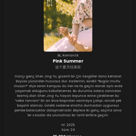
BL
,
Romantik
Pink Summer
这个夏天结束前
İnatçı genç Shen Jing Yu, gizemli bir Çin Sevgililer Günü kehanet
büyüsü yüzünden huzursuz olur. Kaderinin, sürekli “Bugün mutlu
musun?” diye soran komşusu Gu Sen He ile geçici olarak aynı evde
yaşamak olduğunu kabullenemez. Bu durumla adeta canından
bezmiş olan Shen Jing Yu, hayatı boyunca evine çöreklenen bu
“veba tanrısını” bir an önce başından savmaya çalışır, ancak pek
başarılı olamaz. Üstelik nedense etrafta durmadan uygunsuz
pembe baloncuklar dolaşmaktadır. Böylece iki genç, saçma ama
bir o kadar da unutulmaz bir tatili birlikte geçirir.
Yıl: 2025
Süre: 24