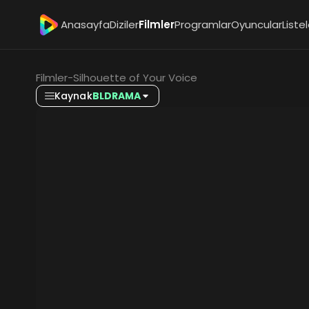
Anasayfa
Diziler
Filmler
Programlar
Oyuncular
Liste
Filmler
-
Silhouette of Your Voice
Kaynak
BLDRAMA