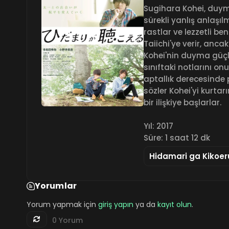
Sugihara Kohei, duym
sürekli yanlış anlaşıl
rastlar ve lezzetli be
Taiichi'ye verir, anc
Kohei'nin duyma güçlüğ
sınıftaki notlarını on
aptallık derecesinde 
sözler Kohei'yi kurta
bir ilişkiye başlarlar.
Yıl: 2017
Süre: 1 saat 12 dk
Hidamari ga Kikoer
Yorumlar
Yorum yapmak için
giriş yapın
ya da
kayıt olun
.
0 Yorum