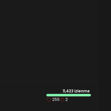
11,423 izlenme
255
2