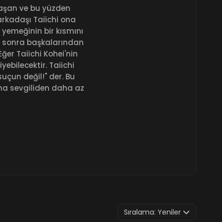
laşan ve bu yüzden
 arkadaşı Taiichi ona
e yemeğinin bir kısmını
ha sonra başkalarından
ğer Taiichi Kohei'nin
yebilecektir. Taiichi
uçun değil!" der. Bu
ama sevgiliden daha az
Sıralama:
Yeniler