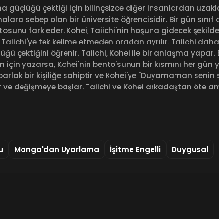
a güçlüğü çektiği için bilinçsizce diğer insanlardan uzak
malara sebep olan bir üniversite öğrencisidir. Bir gün sınıf
ntosunu fark eder. Kohei, Taiichi'nin hoşuna gidecek şekild
ak Taiichi'ye tek kelime etmeden oradan ayrılır. Taiichi da
ü çektiğini öğrenir. Taiichi, Kohei ile bir anlaşma yapar. E
un için yazarsa, Kohei'nin bento'sunun bir kısmını her gün yi
parlak bir kişiliğe sahiptir ve Kohei'ye "Duyamaman senin s
rır ve değişmeye başlar. Taiichi ve Kohei arkadaştan öte 
u
Manga'dan Uyarlama
İşitme Engelli
Duygusal