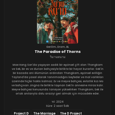
Gerilim
,
Dram
,
BL
The Paradise of Thorns
วิมานหนาม
Mae Hong Son'da yaşayan sadık bir eşcinsel çift olan Thongkam
ve Sek, bir ev ve durian bahçesiyle birlikte bir hayat kurarlar. Sek'in
bir kazada ani ölümünün ardından Thongkam, eşcinsel evliliğin
Tayland'da yasal olarak tanınmadığını keşfeder ve mal varlıkları
üzerinde hiçbir hakkı kalmaz. Ev ve meyve bahçesi, evlatlık kızı Mo
ve bahçıvan Jingna ile birlikte taşınan Sek'in annesine miras kalır.
Meyve bahçesi konusunda tansiyon yükselirken Thongkam, Sek ile
ortak anılarıyla dolu araziyi geri almak için mücadele eder.
Yıl: 2024
Süre: 2 saat 5dk
Project D
The Marriage
The D Project