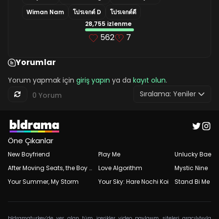
Wiman Nam
โปรเจกต์ D
โปรเจกต์ดี
28,755 izlenme
562
7
Yorumlar
Yorum yapmak için
giriş yapın
ya da
kayıt olun
.
Sıralama:
Yeniler
0 Yorum
Öne Çıkanlar
New Boyfriend
Play Me
Unlucky Bae
After Moving Seats, the Boy Behind Me Has a Crush on Me
Love Algorithm
Mystic Nine
Your Summer, My Storm
Your Sky: Hare Nochi Koi
Stand Bi Me
bldramaturkey’de yer alan tüm içerikler video paylaşım siteleri aracılığıyla