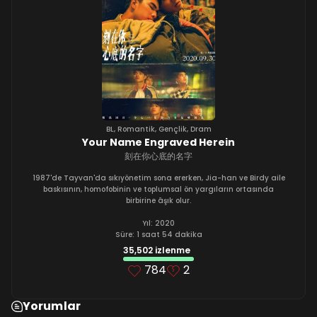
BL
,
Romantik
,
Gençlik
,
Dram
Your Name Engraved Herein
刻在你心底的名字
1987'de Tayvan'da sıkıyönetim sona ererken, Jia-han ve Birdy aile
baskısının, homofobinin ve toplumsal ön yargıların ortasında
birbirine âşık olur.
Yıl: 2020
Süre: 1 saat 54 dakika
35,502 izlenme
784
2
Yorumlar