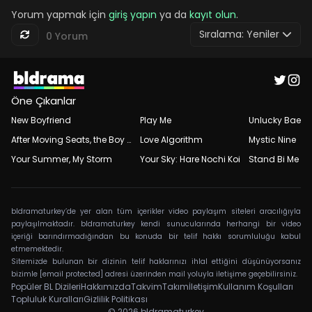
Yorum yapmak için
giriş yapın
ya da
kayıt olun
.
Sıralama:
Yeniler
0 Yorum
Öne Çıkanlar
New Boyfriend
Play Me
Unlucky Bae
After Moving Seats, the Boy Behind Me Has a Crush on Me
Love Algorithm
Mystic Nine
Your Summer, My Storm
Your Sky: Hare Nochi Koi
Stand Bi Me
bldramaturkey’de yer alan tüm içerikler video paylaşım siteleri aracılığıyla
paylaşılmaktadır. bldramaturkey kendi sunucularında herhangi bir video
içeriği barındırmadığından bu konuda bir telif hakkı sorumluluğu kabul
etmemektedir.
Sitemizde bulunan bir dizinin telif haklarınızı ihlal ettiğini düşünüyorsanız
bizimle
[email protected]
adresi üzerinden mail yoluyla iletişime geçebilirsiniz.
Popüler BL Dizileri
Hakkımızda
Takvim
Takım
İletişim
Kullanım Koşulları
Topluluk Kuralları
Gizlilik Politikası
© 2026
bldramaturkey