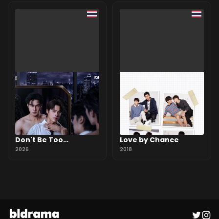
Don't Be Too
Love by Chance
Emotional
2026
2018