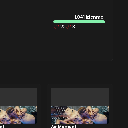
1,041 izlenme
22
3
nt
Air Moment