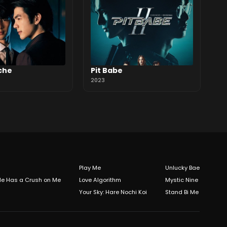
che
Pit Babe
2023
Play Me
Unlucky Bae
 Me Has a Crush on Me
Love Algorithm
Mystic Nine
Your Sky: Hare Nochi Koi
Stand Bi Me