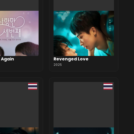
e Again
Revenged Love
2025