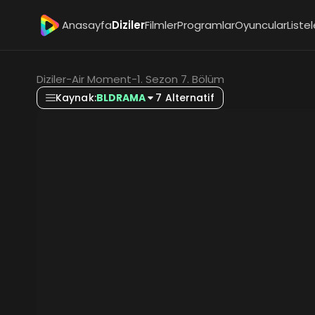
Anasayfa
Diziler
Filmler
Programlar
Oyuncular
Listel
Diziler
-
Air Moment
-
1. Sezon 7. Bölüm
Kaynak:
BLDRAMA
7 Alternatif