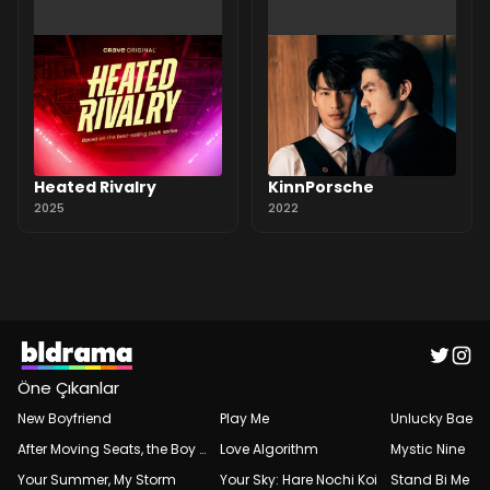
Heated Rivalry
KinnPorsche
2025
2022
Öne Çıkanlar
New Boyfriend
Play Me
Unlucky Bae
After Moving Seats, the Boy Behind Me Has a Crush on Me
Love Algorithm
Mystic Nine
Your Summer, My Storm
Your Sky: Hare Nochi Koi
Stand Bi Me