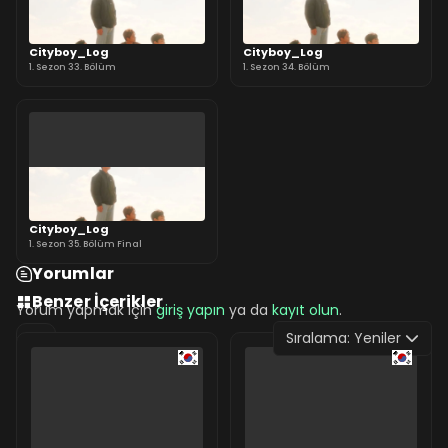
Cityboy_Log
Cityboy_Log
1. Sezon 33. Bölüm
1. Sezon 34. Bölüm
Cityboy_Log
1. Sezon 35. Bölüm Final
Yorumlar
Benzer İçerikler
Yorum yapmak için
giriş yapın
ya da
kayıt olun
.
Sıralama:
Yeniler
0 Yorum