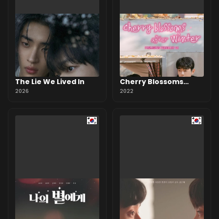
The Lie We Lived In
Cherry Blossoms
2026
After Winter
2022