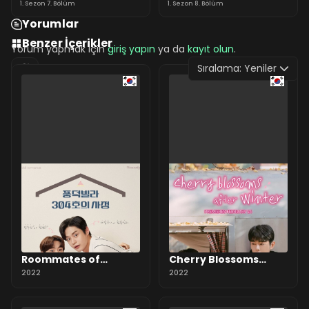
1. Sezon 7. Bölüm
1. Sezon 8. Bölüm
Yorumlar
Benzer İçerikler
Yorum yapmak için
giriş yapın
ya da
kayıt olun
.
Sıralama:
Yeniler
0 Yorum
Roommates of
Cherry Blossoms
Poongduck 304
2022
After Winter
2022