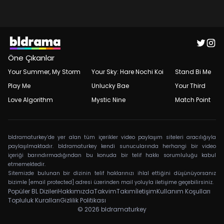
Öne Çıkanlar
Your Summer, My Storm
Your Sky: Hare Nochi Koi
Stand Bi Me
Play Me
Unlucky Bae
Your Third
Love Algorithm
Mystic Nine
Match Point
bldramaturkey’de yer alan tüm içerikler video paylaşım siteleri aracılığıyla
paylaşılmaktadır. bldramaturkey kendi sunucularında herhangi bir video
içeriği barındırmadığından bu konuda bir telif hakkı sorumluluğu kabul
etmemektedir.
Sitemizde bulunan bir dizinin telif haklarınızı ihlal ettiğini düşünüyorsanız
bizimle
[email protected]
adresi üzerinden mail yoluyla iletişime geçebilirsiniz.
Popüler BL Dizileri
Hakkımızda
Takvim
Takım
İletişim
Kullanım Koşulları
Topluluk Kuralları
Gizlilik Politikası
© 2026
bldramaturkey