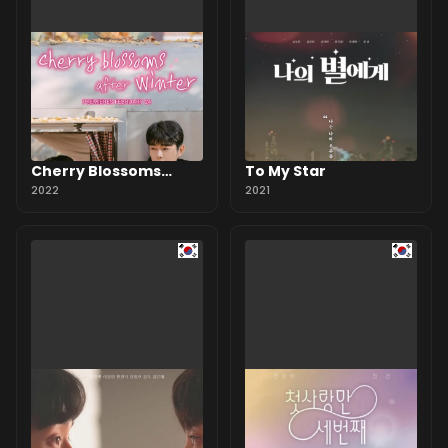
Cherry Blossoms
To My Star
After Winter
2022
2021