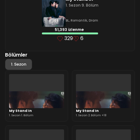
1. Sezon 9. Bölüm
BL
,
Romantik
,
Dram
51,393 izlenme
329
6
Bölümler
1. Sezon
My Stand In
My Stand In
1. Sezon 1. Bölüm
1. Sezon 2. Bölüm +18