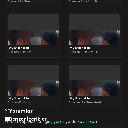
1. Sezon 7. Bölüm
1. Sezon 8. Bölüm +18
My Stand In
My Stand In
1. Sezon 9. Bölüm
1. Sezon 10. Bölüm +18
My Stand In
My Stand In
1. Sezon 11. Bölüm
1. Sezon 12. Bölüm Final
Yorumlar
Benzer İçerikler
Yorum yapmak için
giriş yapın
ya da
kayıt olun
.