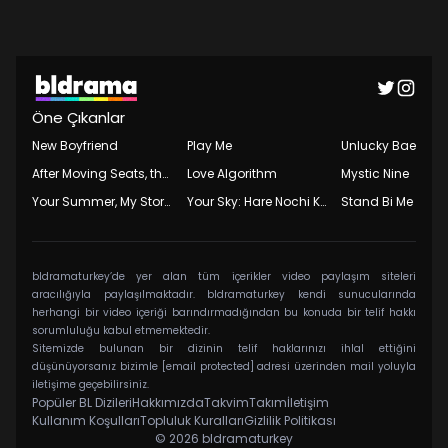
Öne Çıkanlar
New Boyfriend
Play Me
Unlucky Bae
After Moving Seats, the Boy Behind Me Has a Crush on Me
Love Algorithm
Mystic Nine
Your Summer, My Storm
Your Sky: Hare Nochi Koi
Stand Bi Me
bldramaturkey’de yer alan tüm içerikler video paylaşım siteleri
aracılığıyla paylaşılmaktadır. bldramaturkey kendi sunucularında
herhangi bir video içeriği barındırmadığından bu konuda bir telif hakkı
sorumluluğu kabul etmemektedir.
Sitemizde bulunan bir dizinin telif haklarınızı ihlal ettiğini
düşünüyorsanız bizimle
[email protected]
adresi üzerinden mail yoluyla
iletişime geçebilirsiniz.
Popüler BL Dizileri
Hakkımızda
Takvim
Takım
İletişim
Kullanım Koşulları
Topluluk Kuralları
Gizlilik Politikası
© 2026
bldramaturkey