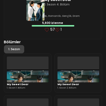
1. Sezon 4. Bölüm
BL
,
Romantik
,
Gençlik
,
Dram
5,600 izlenme
57
1
Bölümler
1. Sezon
My Sweet Dear
My Sweet Dear
1. Sezon 1. Bölüm
1. Sezon 2. Bölüm