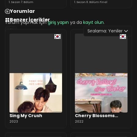
1. Sezon 7. Bölüm
1. Sezon 8. Bölüm Final
Yorumlar
Benzer İçerikler
Yorum yapmak için
giriş yapın
ya da
kayıt olun
.
Sıralama:
Yeniler
0 Yorum
Sing My Crush
Cherry Blossoms
2023
After Winter
2022