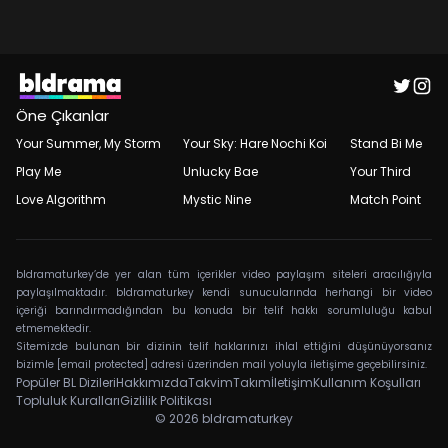
Öne Çıkanlar
Your Summer, My Storm
Your Sky: Hare Nochi Koi
Stand Bi Me
Play Me
Unlucky Bae
Your Third
Love Algorithm
Mystic Nine
Match Point
bldramaturkey’de yer alan tüm içerikler video paylaşım siteleri aracılığıyla
paylaşılmaktadır. bldramaturkey kendi sunucularında herhangi bir video
içeriği barındırmadığından bu konuda bir telif hakkı sorumluluğu kabul
etmemektedir.
Sitemizde bulunan bir dizinin telif haklarınızı ihlal ettiğini düşünüyorsanız
bizimle
[email protected]
adresi üzerinden mail yoluyla iletişime geçebilirsiniz.
Popüler BL Dizileri
Hakkımızda
Takvim
Takım
İletişim
Kullanım Koşulları
Topluluk Kuralları
Gizlilik Politikası
© 2026
bldramaturkey