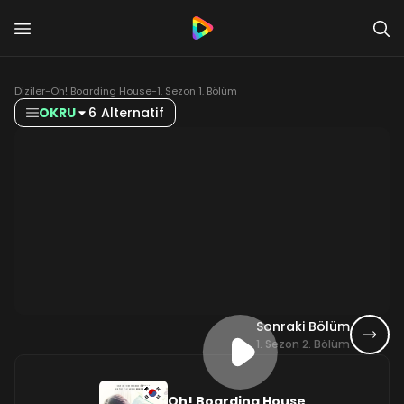
Diziler
-
Oh! Boarding House
-
1. Sezon 1. Bölüm
OKRU
6 Alternatif
Sonraki Bölüm
1. Sezon 2. Bölüm
Oh! Boarding House