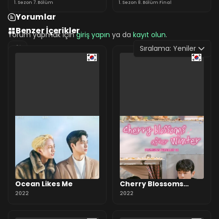
1. Sezon 7. Bölüm
1. Sezon 8. Bölüm Final
Yorumlar
Benzer İçerikler
Yorum yapmak için
giriş yapın
ya da
kayıt olun
.
Sıralama:
Yeniler
0 Yorum
Ocean Likes Me
Cherry Blossoms
2022
After Winter
2022