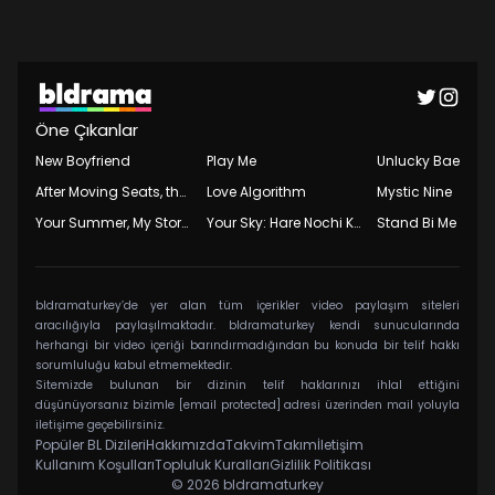
Öne Çıkanlar
New Boyfriend
Play Me
Unlucky Bae
After Moving Seats, the Boy Behind Me Has a Crush on Me
Love Algorithm
Mystic Nine
Your Summer, My Storm
Your Sky: Hare Nochi Koi
Stand Bi Me
bldramaturkey’de yer alan tüm içerikler video paylaşım siteleri
aracılığıyla paylaşılmaktadır. bldramaturkey kendi sunucularında
herhangi bir video içeriği barındırmadığından bu konuda bir telif hakkı
sorumluluğu kabul etmemektedir.
Sitemizde bulunan bir dizinin telif haklarınızı ihlal ettiğini
düşünüyorsanız bizimle
[email protected]
adresi üzerinden mail yoluyla
iletişime geçebilirsiniz.
Popüler BL Dizileri
Hakkımızda
Takvim
Takım
İletişim
Kullanım Koşulları
Topluluk Kuralları
Gizlilik Politikası
© 2026
bldramaturkey