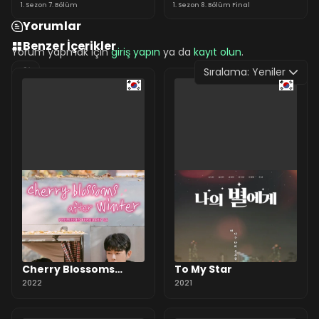
1. Sezon 7. Bölüm
1. Sezon 8. Bölüm Final
Yorumlar
Benzer İçerikler
Yorum yapmak için
giriş yapın
ya da
kayıt olun
.
Sıralama:
Yeniler
0 Yorum
Cherry Blossoms
To My Star
After Winter
2022
2021