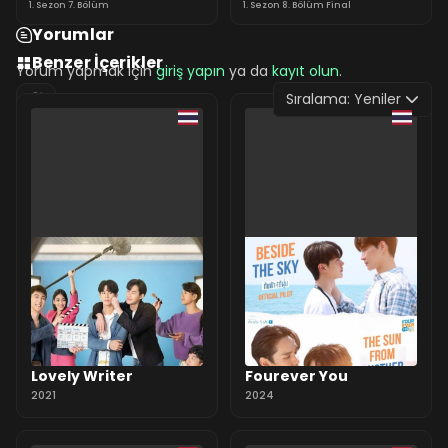
1. Sezon 7. Bölüm
1. Sezon 8. Bölüm Final
Yorumlar
Benzer İçerikler
Yorum yapmak için
giriş yapın
ya da
kayıt olun
.
Sıralama:
Yeniler
0 Yorum
Lovely Writer
Fourever You
2021
2024