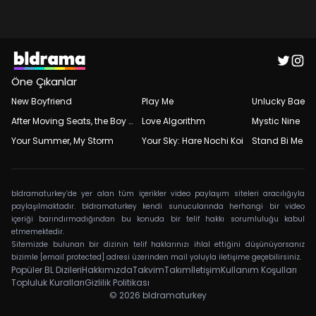
Öne Çıkanlar
New Boyfriend
Play Me
Unlucky Bae
After Moving Seats, the Boy Behind Me Has a Crush on Me
Love Algorithm
Mystic Nine
Your Summer, My Storm
Your Sky: Hare Nochi Koi
Stand Bi Me
bldramaturkey’de yer alan tüm içerikler video paylaşım siteleri aracılığıyla
paylaşılmaktadır. bldramaturkey kendi sunucularında herhangi bir video
içeriği barındırmadığından bu konuda bir telif hakkı sorumluluğu kabul
etmemektedir.
Sitemizde bulunan bir dizinin telif haklarınızı ihlal ettiğini düşünüyorsanız
bizimle
[email protected]
adresi üzerinden mail yoluyla iletişime geçebilirsiniz.
Popüler BL Dizileri
Hakkımızda
Takvim
Takım
İletişim
Kullanım Koşulları
Topluluk Kuralları
Gizlilik Politikası
© 2026
bldramaturkey