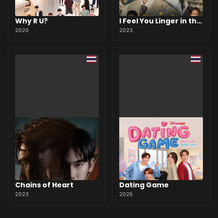
Why R U?
I Feel You Linger in the
2020
Air
2023
Chains of Heart
Dating Game
2023
2025