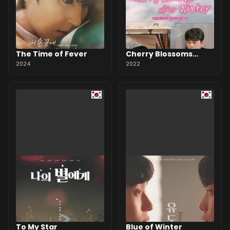
The Time of Fever
Cherry Blossoms
2024
After Winter
2022
To My Star
Blue of Winter