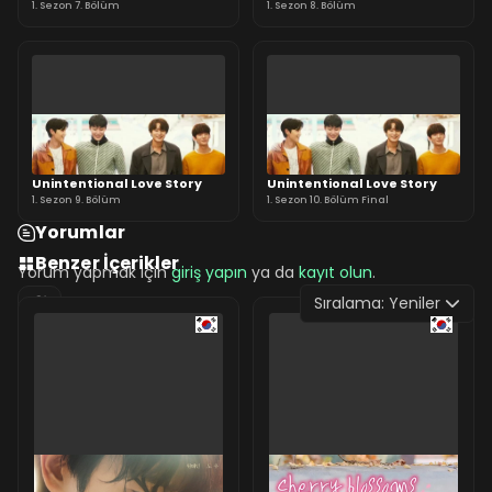
1. Sezon 7. Bölüm
1. Sezon 8. Bölüm
Unintentional Love Story
Unintentional Love Story
1. Sezon 9. Bölüm
1. Sezon 10. Bölüm Final
Yorumlar
Benzer İçerikler
Yorum yapmak için
giriş yapın
ya da
kayıt olun
.
Sıralama:
Yeniler
0 Yorum