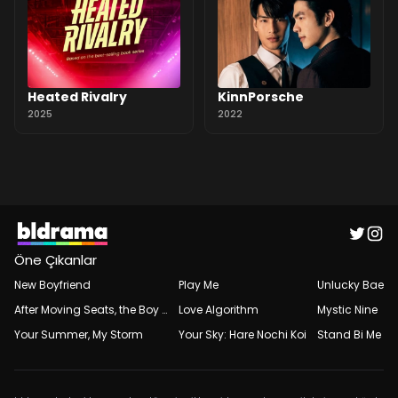
Heated Rivalry
KinnPorsche
2025
2022
Öne Çıkanlar
New Boyfriend
Play Me
Unlucky Bae
After Moving Seats, the Boy Behind Me Has a Crush on Me
Love Algorithm
Mystic Nine
Your Summer, My Storm
Your Sky: Hare Nochi Koi
Stand Bi Me