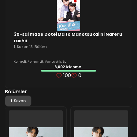
30-sai made Dotei Da to Mahotsukai ni Nareru
rashii
1. Sezon 13. Bölüm
Komedi
,
Romantik
,
Fantastik
,
BL
8,602 izlenme
100
0
Bölümler
1. Sezon