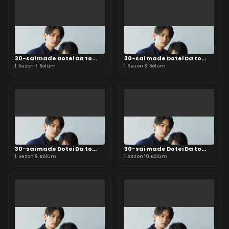
30-sai made Dotei Da to
30-sai made Dotei Da to
Mahotsukai ni Nareru rashii
1. Sezon 7. Bölüm
Mahotsukai ni Nareru rashii
1. Sezon 8. Bölüm
30-sai made Dotei Da to
30-sai made Dotei Da to
Mahotsukai ni Nareru rashii
1. Sezon 9. Bölüm
Mahotsukai ni Nareru rashii
1. Sezon 10. Bölüm