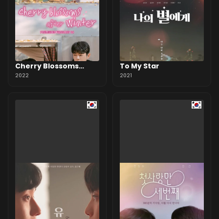
Cherry Blossoms
To My Star
After Winter
2022
2021