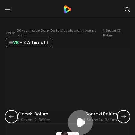
30-sai made Dotei Da to Mahotsukai ni Nareru
1. Sezon 13.
Diziler
-
-
rashii
Bölüm
VK
2 Alternatif
Önceki Bölüm
Sonraki Bölüm
1. Sezon 12. Bölüm
1. Sezon 14. Bölüm