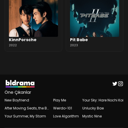
KinnPorsche
Pit Babe
2022
2023
Öne Çıkanlar
New Boyfriend
Play Me
Your Sky: Hare Nochi Koi
After Moving Seats, the Boy Behind Me Has a Crush on Me
Weirdo-101
Unlucky Bae
Your Summer, My Storm
Love Algorithm
Mystic Nine