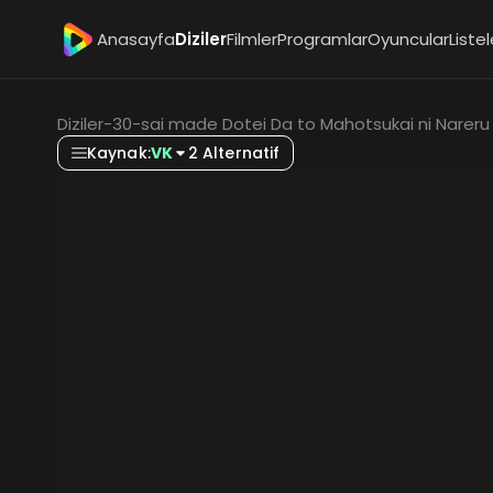
Anasayfa
Diziler
Filmler
Programlar
Oyuncular
Listel
Diziler
-
30-sai made Dotei Da to Mahotsukai ni Nareru 
Kaynak:
VK
2 Alternatif