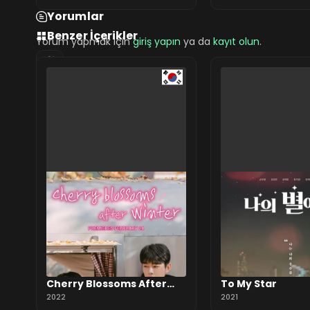
rashii
rashii
Yorumlar
Benzer İçerikler
Yorum yapmak için
giriş yapın
ya da
kayıt olun
.
0 Yorum
Cherry Blossoms After
To My Star
Winter
2022
2021