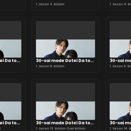
areru
Mahotsukai ni Nareru
1. Sezon 3. Bölüm
Mahotsuk
1. Sezon 4. 
rashii
rashii
ei Da to
30-sai made Dotei Da to
30-sai ma
areru
Mahotsukai ni Nareru
1. Sezon 8. Bölüm
Mahotsuk
1. Sezon 9. 
rashii
rashii
ei Da to
30-sai made Dotei Da to
30-sai ma
areru
l
Mahotsukai ni Nareru
1. Sezon 13. Bölüm Özel Bölüm
Mahotsuk
1. Sezon 14.