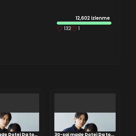
12,602 izlenme
132
1
de Dotei Da to
30-sai made Dotei Da to