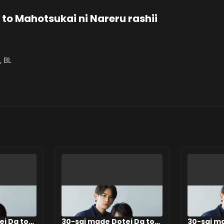
to Mahotsukai ni Nareru rashii
,
BL
ei Da to
30-sai made Dotei Da to
30-sai ma