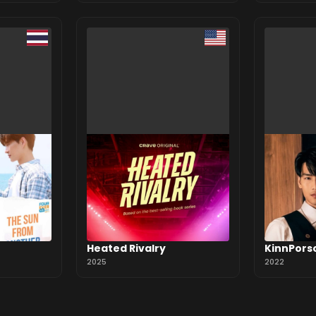
Heated Rivalry
KinnPors
2025
2022