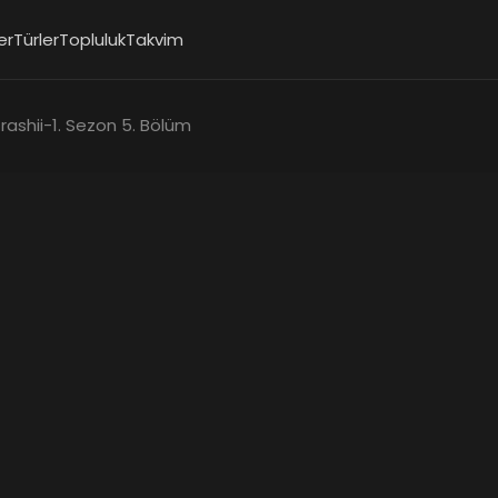
er
Türler
Topluluk
Takvim
rashii
-
1. Sezon 5. Bölüm