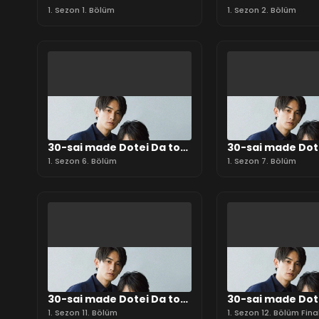
Mahotsukai ni Nareru
1. Sezon 1. Bölüm
Mahotsukai ni N
1. Sezon 2. Bölüm
rashii
rashii
30-sai made Dotei Da to
30-sai made Dot
Mahotsukai ni Nareru
1. Sezon 6. Bölüm
Mahotsukai ni N
1. Sezon 7. Bölüm
rashii
rashii
30-sai made Dotei Da to
30-sai made Dot
Mahotsukai ni Nareru
1. Sezon 11. Bölüm
Mahotsukai ni N
1. Sezon 12. Bölüm Fina