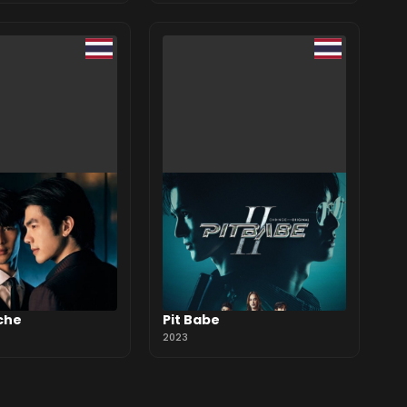
che
Pit Babe
2023