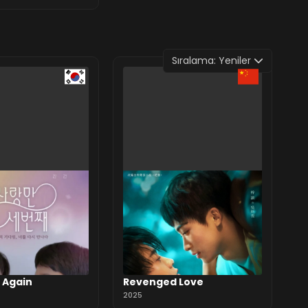
Sıralama:
Yeniler
e Again
Revenged Love
2025