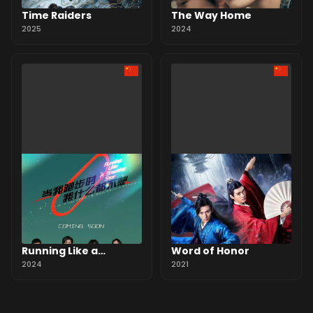
Time Raiders
The Way Home
2025
2024
Running Like a
Word of Honor
Shooting Star
2024
2021