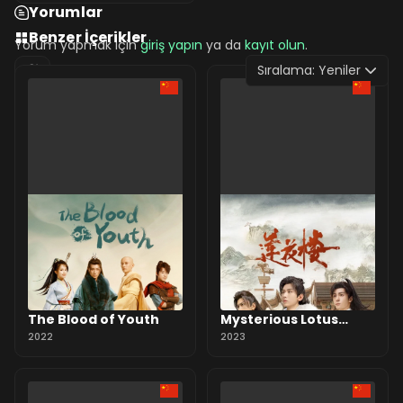
Yorumlar
Benzer İçerikler
Yorum yapmak için
giriş yapın
ya da
kayıt olun
.
Sıralama:
Yeniler
0 Yorum
The Blood of Youth
Mysterious Lotus
2022
Casebook
2023