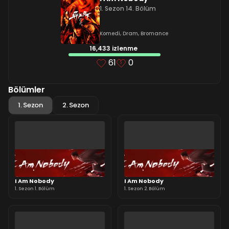
1. Sezon 14. Bölüm
Komedi
,
Dram
,
Bromance
16,433 izlenme
61
0
Bölümler
1. Sezon
2. Sezon
I Am Nobody
I Am Nobody
1. Sezon 1. Bölüm
1. Sezon 2. Bölüm