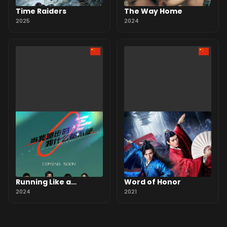
Time Raiders
The Way Home
2025
2024
Running Like a
Word of Honor
Shooting Star
2024
2021