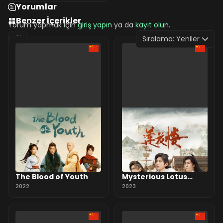
Yorumlar
Benzer İçerikler
Yorum yapmak için
giriş yapın
ya da
kayıt olun
.
Sıralama:
Yeniler
0 Yorum
The Blood of Youth
Mysterious Lotus
2022
Casebook
2023