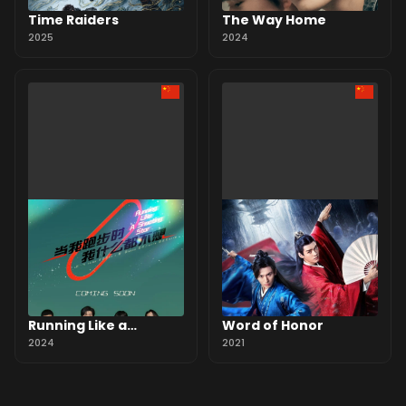
Time Raiders
The Way Home
2025
2024
Running Like a
Word of Honor
Shooting Star
2024
2021