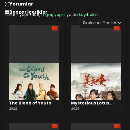
Yorumlar
Benzer İçerikler
Yorum yapmak için
giriş yapın
ya da
kayıt olun
.
Sıralama:
Yeniler
0 Yorum
The Blood of Youth
Mysterious Lotus
2022
Casebook
2023