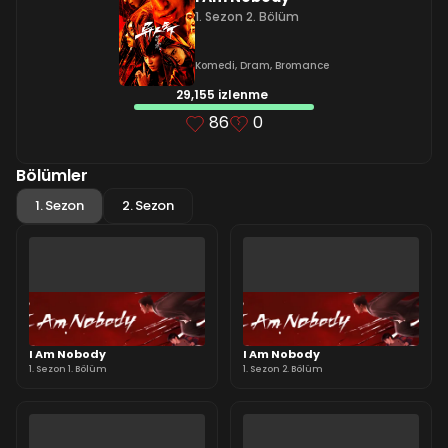
1. Sezon 2. Bölüm
Komedi
,
Dram
,
Bromance
29,155 izlenme
86
0
Bölümler
1. Sezon
2. Sezon
I Am Nobody
I Am Nobody
1. Sezon 1. Bölüm
1. Sezon 2. Bölüm