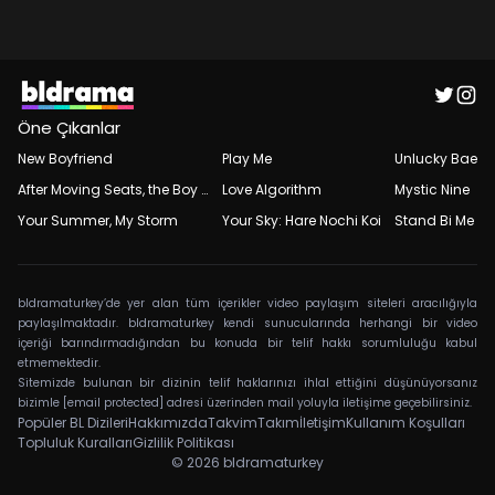
Öne Çıkanlar
New Boyfriend
Play Me
Unlucky Bae
After Moving Seats, the Boy Behind Me Has a Crush on Me
Love Algorithm
Mystic Nine
Your Summer, My Storm
Your Sky: Hare Nochi Koi
Stand Bi Me
bldramaturkey’de yer alan tüm içerikler video paylaşım siteleri aracılığıyla
paylaşılmaktadır. bldramaturkey kendi sunucularında herhangi bir video
içeriği barındırmadığından bu konuda bir telif hakkı sorumluluğu kabul
etmemektedir.
Sitemizde bulunan bir dizinin telif haklarınızı ihlal ettiğini düşünüyorsanız
bizimle
[email protected]
adresi üzerinden mail yoluyla iletişime geçebilirsiniz.
Popüler BL Dizileri
Hakkımızda
Takvim
Takım
İletişim
Kullanım Koşulları
Topluluk Kuralları
Gizlilik Politikası
© 2026
bldramaturkey