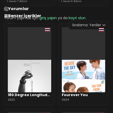
1. Sezon 7. Bölüm
1. Sezon 8. Bölüm
Yorumlar
Benzer İçerikler
Yorum yapmak için
giriş yapın
ya da
kayıt olun
.
Sıralama:
Yeniler
0 Yorum
180 Degree Longitude
Fourever You
Passes Through Us
2022
2024