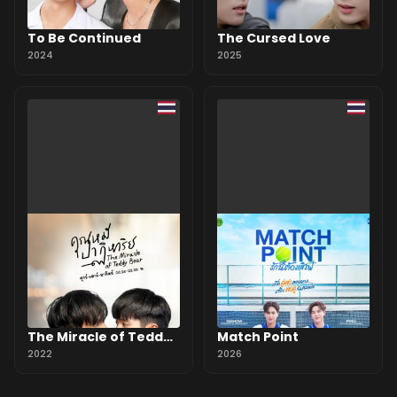
To Be Continued
The Cursed Love
2024
2025
The Miracle of Teddy
Match Point
Bear
2022
2026